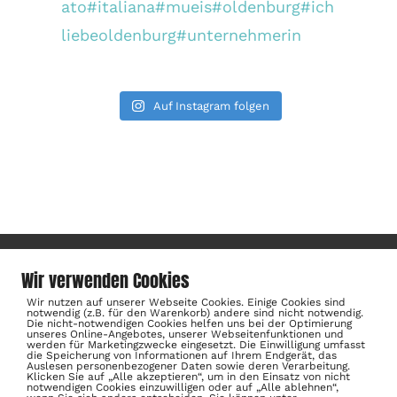
ato
#italiana
#mueis
#oldenburg
#ich
liebeoldenburg
#unternehmerin
Auf Instagram folgen
Wir verwenden Cookies
Impressum
Datenschutzerklärung
Wir nutzen auf unserer Webseite Cookies. Einige Cookies sind
notwendig (z.B. für den Warenkorb) andere sind nicht notwendig.
Allgemeine Geschäftsbedingungen
Die nicht-notwendigen Cookies helfen uns bei der Optimierung
unseres Online-Angebotes, unserer Webseitenfunktionen und
werden für Marketingzwecke eingesetzt. Die Einwilligung umfasst
Widerrufsbelehrung
die Speicherung von Informationen auf Ihrem Endgerät, das
Auslesen personenbezogener Daten sowie deren Verarbeitung.
Klicken Sie auf „Alle akzeptieren“, um in den Einsatz von nicht
notwendigen Cookies einzuwilligen oder auf „Alle ablehnen“,