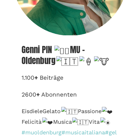
Genni PIN
MU –
Oldenburg
1.100
+
Beiträge
2600
+
Abonnenten
EisdieleGelato
Passione
Felicità
Musica
Vita
#muoldenburg
#musicaitaliana
#gel